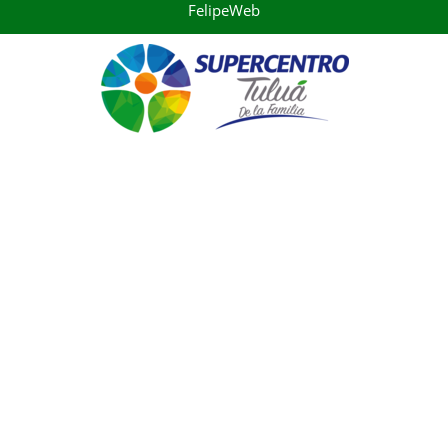
FelipeWeb